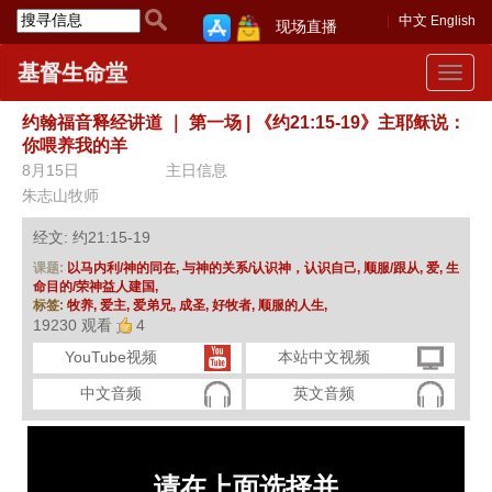
中文
English
现场直播
基督生命堂
Toggle
navigat
约翰福音释经讲道
｜
第一场 | 《约21:15-19》主耶稣说：
你喂养我的羊
8月15日
主日信息
朱志山牧师
经文: 约21:15-19
课题:
以马内利/神的同在,
与神的关系/认识神，认识自己,
顺服/跟从,
爱,
生
命目的/荣神益人建国,
标签:
牧养,
爱主,
爱弟兄,
成圣,
好牧者,
顺服的人生,
19230 观看
4
YouTube视频
本站中文视频
中文音频
英文音频