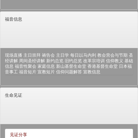
福音信息
现场直播
主日崇拜
祷告会
主日学
每日以马内利
教会营会与节期
圣
经讲解
周间圣经讲解
新约总览
旧约总览
改革宗培训
信仰教义
基础
信息
福音性聚会
家庭信息
新山基督生命堂
香港基督生命堂
日本福
音事工
福音短片
宣教短片
信仰问题解答
宣教信息
生命见证
见证分享