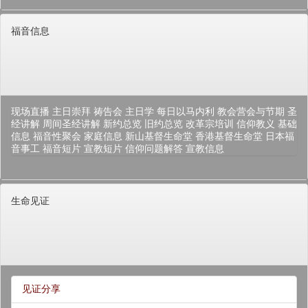
福音信息
现场直播
主日崇拜
祷告会
主日学
每日以马内利
教会营会与节期
圣
经讲解
周间圣经讲解
新约总览
旧约总览
改革宗培训
信仰教义
基础
信息
福音性聚会
家庭信息
新山基督生命堂
香港基督生命堂
日本福
音事工
福音短片
宣教短片
信仰问题解答
宣教信息
生命见证
见证分享