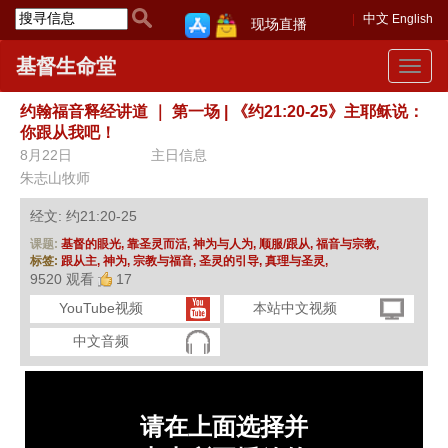
中文
English
现场直播
基督生命堂
Toggle
navigat
约翰福音释经讲道
｜
第一场 | 《约21:20-25》主耶稣说：
你跟从我吧！
8月22日
主日信息
朱志山牧师
经文: 约21:20-25
课题:
基督的眼光,
靠圣灵而活,
神为与人为,
顺服/跟从,
福音与宗教,
标签:
跟从主,
神为,
宗教与福音,
圣灵的引导,
真理与圣灵,
9520 观看
17
YouTube视频
本站中文视频
中文音频