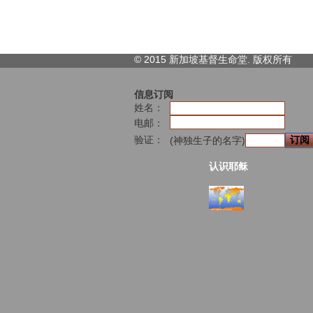
© 2015 新加坡基督生命堂. 版权
所有
信息订阅
姓名：
电邮：
验证：
(神独生子的名字)
认识耶稣