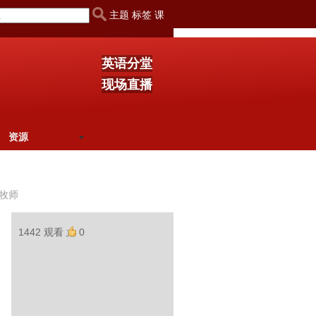
主题 标签 课
英语分堂
现场直播
资源
牧师
1442 观看
0