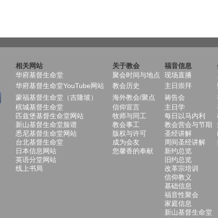
相关网站
关于教会
福音信息
华府基督生命堂
聚会时间与地点
现场直播
华府基督生命堂YouTube网站
教会历史
主日崇拜
蒙福基督生命堂（吉隆坡）
海外教会/聚点
祷告会
槟城基督生命堂
信仰宣言
主日学
匹兹堡基督生命堂网站
牧师与同工
每日以马内利
新山基督生命堂脸谱
教会事工
教会营会与节期
悉尼基督生命堂网站
版权与许可
圣经讲解
台北基督生命堂
成为会友
周间圣经讲解
日本信息网站
您馨香的奉献
新约总览
英语分堂网站
旧约总览
线上书局
改革宗培训
信仰教义
基础信息
福音性聚会
家庭信息
新山基督生命堂