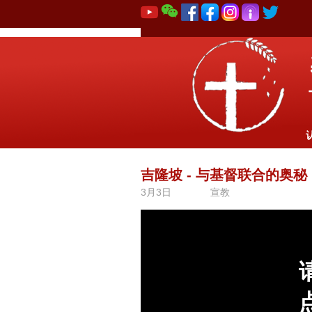
吉隆坡 - 与基督联合的奥秘
3月3日
宣教