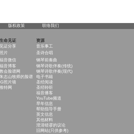
版权政策
联络我们
生命见证
资源
见证分享
音乐事工
照片
圣诗合唱
福音微信
钢琴前奏曲
福音博客
钢琴诗歌伴奏(传统)
教会脸谱网
钢琴诗歌伴奏(现代)
朱志山牧师的脸谱
电子书籍
iG照片墙
圣经阅读
推特网
圣经聆听
福音播客
YouTube频道
早年信息
帮助指导手册
英文信息
其他材料
澄清错谬的议论
旧网站(只供参考)