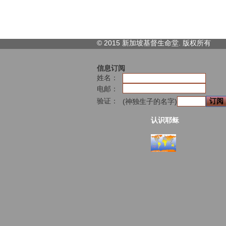
© 2015 新加坡基督生命堂. 版权
所有
信息订阅
姓名：
电邮：
验证：
(神独生子的名字)
认识耶稣