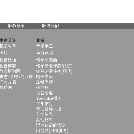
版权政策
联络我们
生命见证
资源
见证分享
音乐事工
照片
圣诗合唱
福音微信
钢琴前奏曲
福音博客
钢琴诗歌伴奏(传统)
教会脸谱网
钢琴诗歌伴奏(现代)
朱志山牧师的脸谱
电子书籍
iG照片墙
圣经阅读
推特网
圣经聆听
福音播客
YouTube频道
早年信息
帮助指导手册
英文信息
其他材料
澄清错谬的议论
旧网站(只供参考)