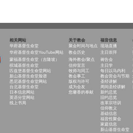
相关网站
关于教会
福音信息
华府基督生命堂
聚会时间与地点
现场直播
华府基督生命堂YouTube网站
教会历史
主日崇拜
蒙福基督生命堂（吉隆坡）
海外教会/聚点
祷告会
槟城基督生命堂
信仰宣言
主日学
匹兹堡基督生命堂网站
牧师与同工
每日以马内利
新山基督生命堂脸谱
教会事工
教会营会与节期
悉尼基督生命堂网站
版权与许可
圣经讲解
台北基督生命堂
成为会友
周间圣经讲解
日本信息网站
您馨香的奉献
新约总览
英语分堂网站
旧约总览
线上书局
改革宗培训
信仰教义
基础信息
福音性聚会
家庭信息
新山基督生命堂