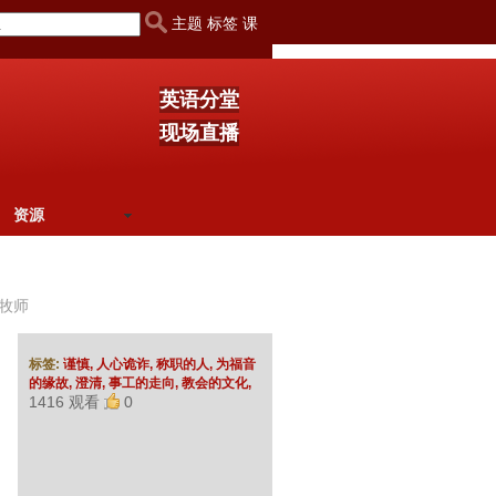
主题 标签 课
英语分堂
现场直播
资源
牧师
标签:
谨慎,
人心诡诈,
称职的人,
为福音
的缘故,
澄清,
事工的走向,
教会的文化,
1416 观看
0