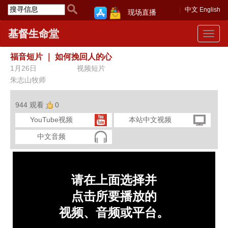
中文
English
现场直播
基督生命堂
Toggle
navigat
福音短片
｜
如何挽回人的心
1月26日
视频短片
朱志山牧师
944 观看
0
YouTube视频
本站中文视频
中文音频