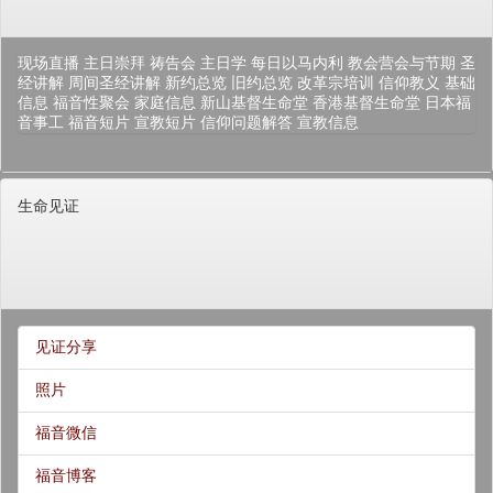
现场直播
主日崇拜
祷告会
主日学
每日以马内利
教会营会与节期
圣
经讲解
周间圣经讲解
新约总览
旧约总览
改革宗培训
信仰教义
基础
信息
福音性聚会
家庭信息
新山基督生命堂
香港基督生命堂
日本福
音事工
福音短片
宣教短片
信仰问题解答
宣教信息
生命见证
见证分享
照片
福音微信
福音博客