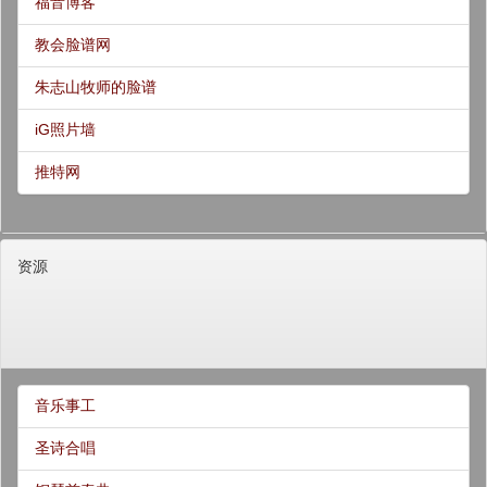
福音博客
教会脸谱网
朱志山牧师的脸谱
iG照片墙
推特网
资源
音乐事工
圣诗合唱