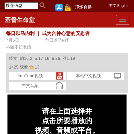
中文
English
现场直播
基督生命堂
Toggle
navigat
每日以马内利
｜
成为合神心意的安慰者
7月5日
每日以马内利
林丽雯长老娘
经文: 伯16:2, 5:17-18, 6:26; 雅1:19
1425 观看
13
YouTube视频
本站中文视频
中文音频