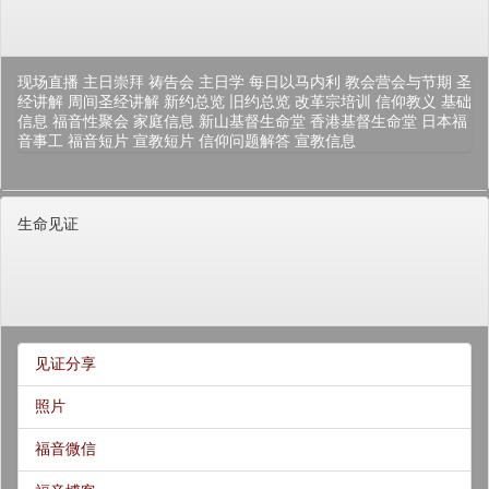
现场直播
主日崇拜
祷告会
主日学
每日以马内利
教会营会与节期
圣
经讲解
周间圣经讲解
新约总览
旧约总览
改革宗培训
信仰教义
基础
信息
福音性聚会
家庭信息
新山基督生命堂
香港基督生命堂
日本福
音事工
福音短片
宣教短片
信仰问题解答
宣教信息
生命见证
见证分享
照片
福音微信