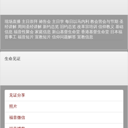
现场直播
主日崇拜
祷告会
主日学
每日以马内利
教会营会与节期
圣
经讲解
周间圣经讲解
新约总览
旧约总览
改革宗培训
信仰教义
基础
信息
福音性聚会
家庭信息
新山基督生命堂
香港基督生命堂
日本福
音事工
福音短片
宣教短片
信仰问题解答
宣教信息
生命见证
见证分享
照片
福音微信