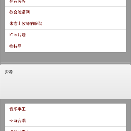
福音博客
教会脸谱网
朱志山牧师的脸谱
iG照片墙
推特网
资源
音乐事工
圣诗合唱