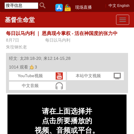
中文
English
现场直播
基督生命堂
Toggle
navigat
每日以马内利
｜
恩典现今掌权 - 活在神国度的张力中
8月7日
每日以马内利
朱玟钢长老
经文: 太28:18-20; 来12:14-15,28
1014 观看
3
YouTube视频
本站中文视频
中文音频