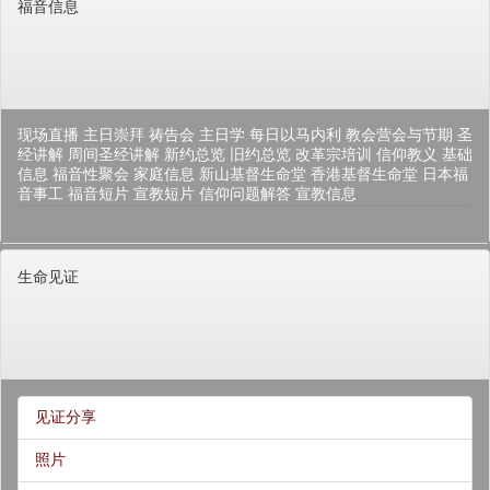
福音信息
现场直播
主日崇拜
祷告会
主日学
每日以马内利
教会营会与节期
圣
经讲解
周间圣经讲解
新约总览
旧约总览
改革宗培训
信仰教义
基础
信息
福音性聚会
家庭信息
新山基督生命堂
香港基督生命堂
日本福
音事工
福音短片
宣教短片
信仰问题解答
宣教信息
生命见证
见证分享
照片