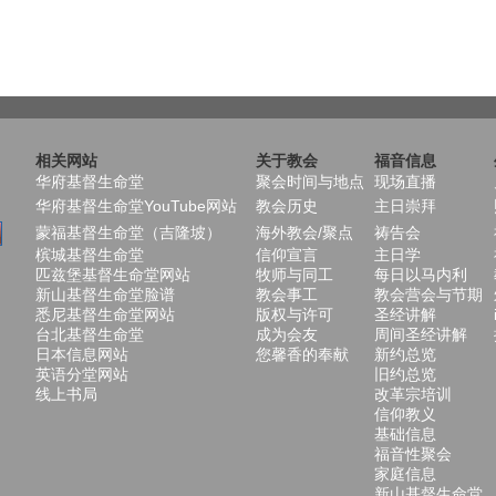
相关网站
关于教会
福音信息
华府基督生命堂
聚会时间与地点
现场直播
华府基督生命堂YouTube网站
教会历史
主日崇拜
蒙福基督生命堂（吉隆坡）
海外教会/聚点
祷告会
槟城基督生命堂
信仰宣言
主日学
匹兹堡基督生命堂网站
牧师与同工
每日以马内利
新山基督生命堂脸谱
教会事工
教会营会与节期
悉尼基督生命堂网站
版权与许可
圣经讲解
台北基督生命堂
成为会友
周间圣经讲解
日本信息网站
您馨香的奉献
新约总览
英语分堂网站
旧约总览
线上书局
改革宗培训
信仰教义
基础信息
福音性聚会
家庭信息
新山基督生命堂