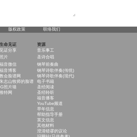
版权政策
联络我们
生命见证
资源
见证分享
音乐事工
照片
圣诗合唱
福音微信
钢琴前奏曲
福音博客
钢琴诗歌伴奏(传统)
教会脸谱网
钢琴诗歌伴奏(现代)
朱志山牧师的脸谱
电子书籍
iG照片墙
圣经阅读
推特网
圣经聆听
福音播客
YouTube频道
早年信息
帮助指导手册
英文信息
其他材料
澄清错谬的议论
旧网站(只供参考)