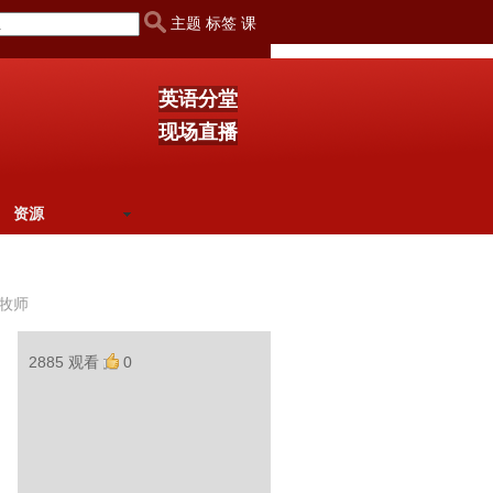
主题 标签 课
英语分堂
现场直播
资源
牧师
2885 观看
0