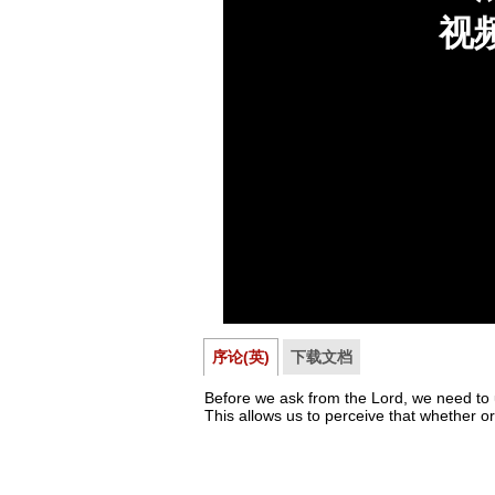
序论(英)
下载文档