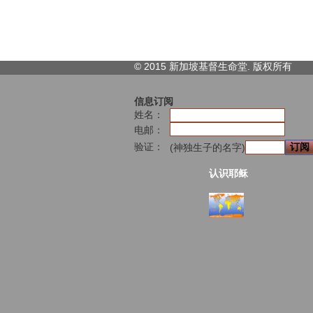
© 2015 新加坡基督生命堂. 版权
所有
信息订阅
姓名：
电邮：
验证：
(神独生子的名字)
认识耶稣