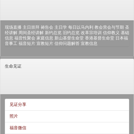
现场直播
主日崇拜
祷告会
主日学
每日以马内利
教会营会与节期
圣
经讲解
周间圣经讲解
新约总览
旧约总览
改革宗培训
信仰教义
基础
信息
福音性聚会
家庭信息
新山基督生命堂
香港基督生命堂
日本福
音事工
福音短片
宣教短片
信仰问题解答
宣教信息
生命见证
见证分享
照片
福音微信