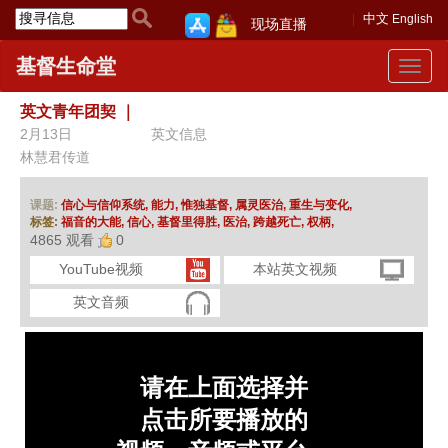
中文
English
现场直播
基督生命堂
Toggle
navigat
英文青年团契
｜
2月13日
英文信息
林慧君传道
课题:
信心与信仰系统,
能力,
惟独基督,
属灵医治,
重生与变化,
标签:
福音的大能,
信心,
基督里得胜,
医治,
跨越死亡,
权柄,
4865 观看
0
YouTube视频
本站英文视频
英文音频