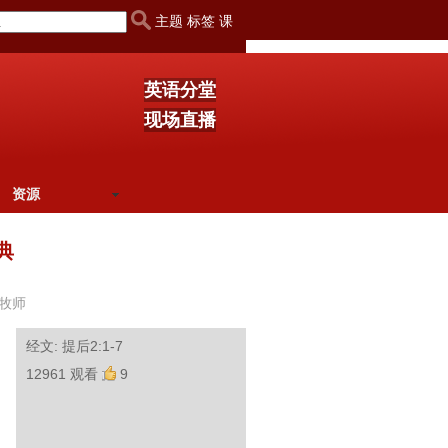
主题 标签 课
英语分堂
现场直播
资源
典
牧师
经文: 提后2:1-7
12961 观看
9