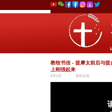
教牧书信 - 提摩太前后与
上刚强起来
8月2日
圣经总览