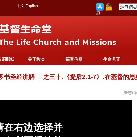
中文
English
题
认识耶稣
关于教会
福音信息
生命见证
提多书圣经讲解
｜
之三十:《提后2:1-7》:在基督的恩
朱志山