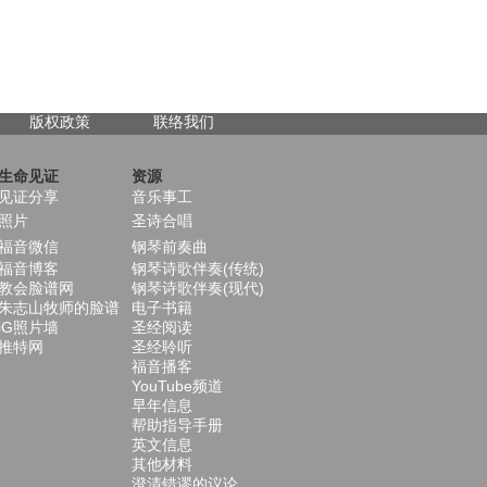
版权政策
联络我们
生命见证
资源
见证分享
音乐事工
照片
圣诗合唱
福音微信
钢琴前奏曲
福音博客
钢琴诗歌伴奏(传统)
教会脸谱网
钢琴诗歌伴奏(现代)
朱志山牧师的脸谱
电子书籍
iG照片墙
圣经阅读
推特网
圣经聆听
福音播客
YouTube频道
早年信息
帮助指导手册
英文信息
其他材料
澄清错谬的议论