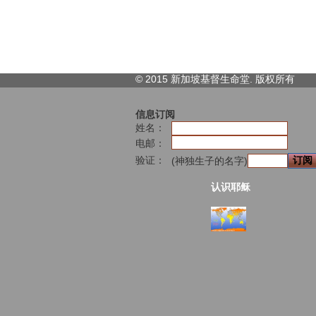
© 2015 新加坡基督生命堂. 版权
所有
信息订阅
姓名：
电邮：
验证：
(神独生子的名字)
认识耶稣