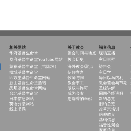
相关网站
关于教会
福音信息
华府基督生命堂
聚会时间与地点
现场直播
华府基督生命堂YouTube网站
教会历史
主日崇拜
蒙福基督生命堂（吉隆坡）
海外教会/聚点
祷告会
槟城基督生命堂
信仰宣言
主日学
匹兹堡基督生命堂网站
牧师与同工
每日以马内利
新山基督生命堂脸谱
教会事工
教会营会与节期
悉尼基督生命堂网站
版权与许可
圣经讲解
台北基督生命堂
成为会友
周间圣经讲解
日本信息网站
您馨香的奉献
新约总览
英语分堂网站
旧约总览
线上书局
改革宗培训
信仰教义
基础信息
福音性聚会
家庭信息