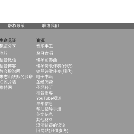
版权政策
联络我们
生命见证
资源
见证分享
音乐事工
照片
圣诗合唱
福音微信
钢琴前奏曲
福音博客
钢琴诗歌伴奏(传统)
教会脸谱网
钢琴诗歌伴奏(现代)
朱志山牧师的脸谱
电子书籍
iG照片墙
圣经阅读
推特网
圣经聆听
福音播客
YouTube频道
早年信息
帮助指导手册
英文信息
其他材料
澄清错谬的议论
旧网站(只供参考)