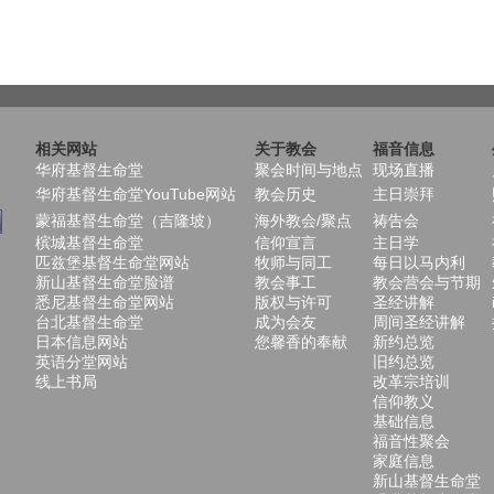
相关网站
关于教会
福音信息
华府基督生命堂
聚会时间与地点
现场直播
华府基督生命堂YouTube网站
教会历史
主日崇拜
蒙福基督生命堂（吉隆坡）
海外教会/聚点
祷告会
槟城基督生命堂
信仰宣言
主日学
匹兹堡基督生命堂网站
牧师与同工
每日以马内利
新山基督生命堂脸谱
教会事工
教会营会与节期
悉尼基督生命堂网站
版权与许可
圣经讲解
台北基督生命堂
成为会友
周间圣经讲解
日本信息网站
您馨香的奉献
新约总览
英语分堂网站
旧约总览
线上书局
改革宗培训
信仰教义
基础信息
福音性聚会
家庭信息
新山基督生命堂