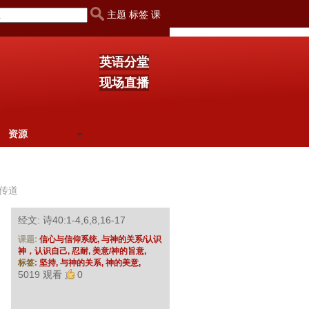
主题 标签 课
英语分堂
现场直播
资源
传道
经文: 诗40:1-4,6,8,16-17
课题:
信心与信仰系统,
与神的关系/认识
神，认识自己,
忍耐,
美意/神的旨意,
标签:
坚持,
与神的关系,
神的美意,
5019 观看
0