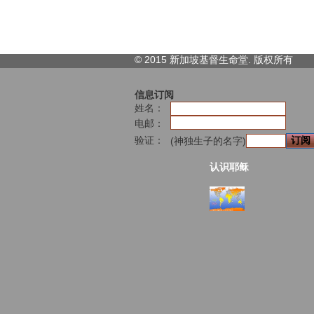
© 2015 新加坡基督生命堂. 版权
所有
信息订阅
姓名：
电邮：
验证：
(神独生子的名字)
认识耶稣