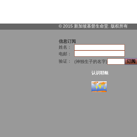
© 2015 新加坡基督生命堂. 版权
所有
信息订阅
姓名：
电邮：
验证：
(神独生子的名字)
认识耶稣