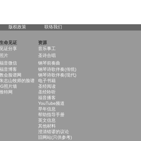
版权政策
联络我们
生命见证
资源
见证分享
音乐事工
照片
圣诗合唱
福音微信
钢琴前奏曲
福音博客
钢琴诗歌伴奏(传统)
教会脸谱网
钢琴诗歌伴奏(现代)
朱志山牧师的脸谱
电子书籍
iG照片墙
圣经阅读
推特网
圣经聆听
福音播客
YouTube频道
早年信息
帮助指导手册
英文信息
其他材料
澄清错谬的议论
旧网站(只供参考)