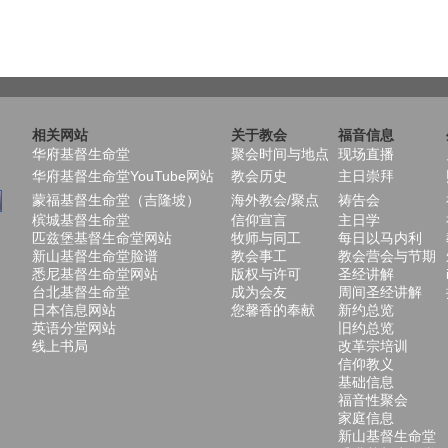
相关网站
关于教会
福音信息
华府基督生命堂
聚会时间与地点
现场直播
华府基督生命堂YouTube网站
教会历史
主日崇拜
蒙福基督生命堂（吉隆坡）
海外教会/聚点
祷告会
槟城基督生命堂
信仰宣言
主日学
匹兹堡基督生命堂网站
牧师与同工
每日以马内利
新山基督生命堂脸谱
教会事工
教会营会与节期
悉尼基督生命堂网站
版权与许可
圣经讲解
台北基督生命堂
成为会友
周间圣经讲解
日本信息网站
您馨香的奉献
新约总览
英语分堂网站
旧约总览
线上书局
改革宗培训
信仰教义
基础信息
福音性聚会
家庭信息
新山基督生命堂