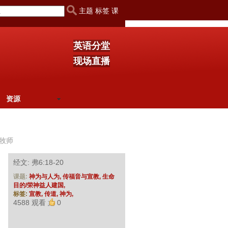
主题 标签 课
英语分堂
现场直播
资源
牧师
经文: 弗6:18-20
课题:
神为与人为,
传福音与宣教,
生命
目的/荣神益人建国,
标签:
宣教,
传道,
神为,
4588 观看
0