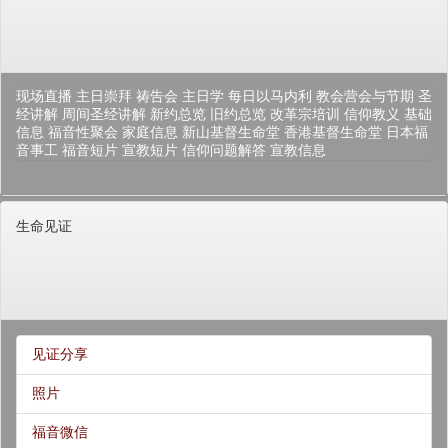
现场直播
主日崇拜
祷告会
主日学
每日以马内利
教会营会与节期
圣
经讲解
周间圣经讲解
新约总览
旧约总览
改革宗培训
信仰教义
基础
信息
福音性聚会
家庭信息
新山基督生命堂
香港基督生命堂
日本福
音事工
福音短片
宣教短片
信仰问题解答
宣教信息
生命见证
见证分享
照片
福音微信