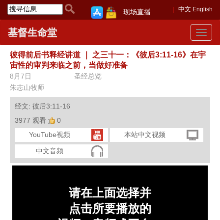
中文
English
现场直播
基督生命堂
Toggle
navigat
彼得前后书释经讲道
｜
之三十一：《彼后3:11-16》在宇
宙性的审判来临之前，当做好准备
8月7日
圣经总览
朱志山牧师
经文: 彼后3:11-16
3977 观看
0
YouTube视频
本站中文视频
中文音频