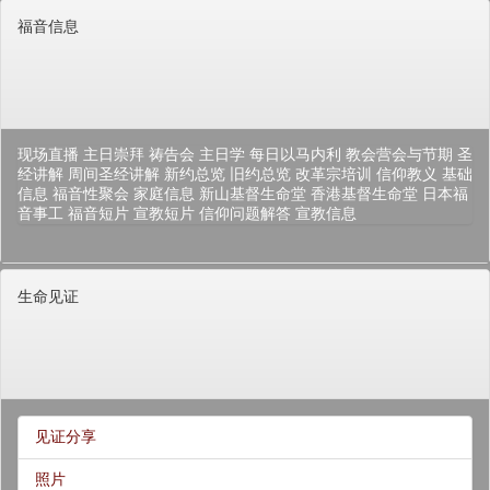
福音信息
现场直播
主日崇拜
祷告会
主日学
每日以马内利
教会营会与节期
圣
经讲解
周间圣经讲解
新约总览
旧约总览
改革宗培训
信仰教义
基础
信息
福音性聚会
家庭信息
新山基督生命堂
香港基督生命堂
日本福
音事工
福音短片
宣教短片
信仰问题解答
宣教信息
生命见证
见证分享
照片