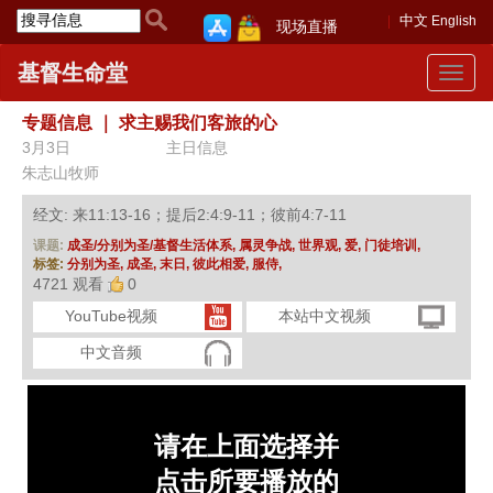
中文
English
现场直播
基督生命堂
Toggle
navigat
专题信息
｜
求主赐我们客旅的心
3月3日
主日信息
朱志山牧师
经文: 来11:13-16；提后2:4:9-11；彼前4:7-11
课题:
成圣/分别为圣/基督生活体系,
属灵争战,
世界观,
爱,
门徒培训,
标签:
分别为圣,
成圣,
末日,
彼此相爱,
服侍,
4721 观看
0
YouTube视频
本站中文视频
中文音频