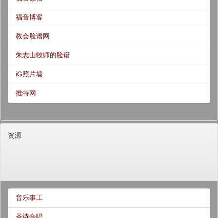
福音博客
教会脸谱网
朱志山牧师的脸谱
iG照片墙
推特网
资源
音乐事工
圣诗合唱