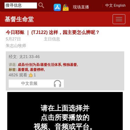
中文
English
现场直播
基督生命堂
Toggle
navigat
今日耶稣
｜
(TJ122) 这样，园主要怎么辨呢？
5月27日
主日信息
朱志山牧师
经文: 太21:33-46
课题:
成圣/分别为圣/基督生活体系,
惟独基督,
标签:
基督观,
基督榜样,
4826 观看
1
中文音频