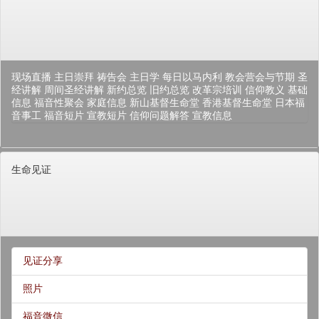
现场直播
主日崇拜
祷告会
主日学
每日以马内利
教会营会与节期
圣
经讲解
周间圣经讲解
新约总览
旧约总览
改革宗培训
信仰教义
基础
信息
福音性聚会
家庭信息
新山基督生命堂
香港基督生命堂
日本福
音事工
福音短片
宣教短片
信仰问题解答
宣教信息
生命见证
见证分享
照片
福音微信