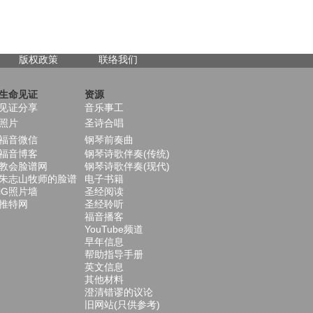
版权政策
联络我们
生命见证
资源
见证分享
音乐事工
照片
圣诗合唱
福音微信
钢琴前奏曲
福音博客
钢琴诗歌伴奏(传统)
教会脸谱网
钢琴诗歌伴奏(现代)
朱志山牧师的脸谱
电子书籍
iG照片墙
圣经阅读
推特网
圣经聆听
福音播客
YouTube频道
早年信息
帮助指导手册
英文信息
其他材料
澄清错谬的议论
旧网站(只供参考)