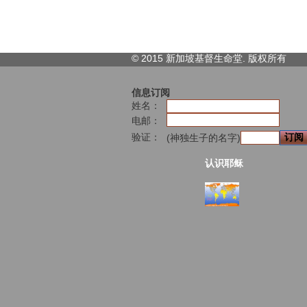
© 2015 新加坡基督生命堂. 版权
所有
信息订阅
姓名：
电邮：
验证：
(神独生子的名字)
认识耶稣