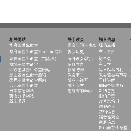
相关网站
关于教会
福音信息
华府基督生命堂
聚会时间与地点
现场直播
华府基督生命堂YouTube网站
教会历史
主日崇拜
蒙福基督生命堂（吉隆坡）
海外教会/聚点
祷告会
槟城基督生命堂
信仰宣言
主日学
匹兹堡基督生命堂网站
牧师与同工
每日以马内利
新山基督生命堂脸谱
教会事工
教会营会与节期
悉尼基督生命堂网站
版权与许可
圣经讲解
台北基督生命堂
成为会友
周间圣经讲解
日本信息网站
您馨香的奉献
新约总览
英语分堂网站
旧约总览
线上书局
改革宗培训
信仰教义
基础信息
福音性聚会
家庭信息
新山基督生命堂