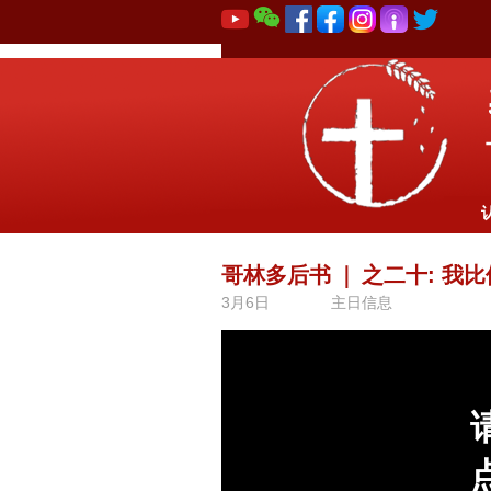
哥林多后书
｜
之二十: 我
3月6日
主日信息