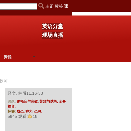
主题 标签 课
英语分堂
现场直播
资源
牧师
经文: 林后11:16-33
课题:
传福音与宣教,
苦难与试炼,
全备
福音,
标签:
成圣,
神为,
圣灵,
5845 观看
18