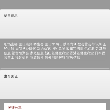
福音信息
现场直播
主日崇拜
祷告会
主日学
每日以马内利
教会营会与节期
圣
经讲解
周间圣经讲解
新约总览
旧约总览
改革宗培训
信仰教义
基础
信息
福音性聚会
家庭信息
新山基督生命堂
香港基督生命堂
日本福
音事工
福音短片
宣教短片
信仰问题解答
宣教信息
生命见证
见证分享