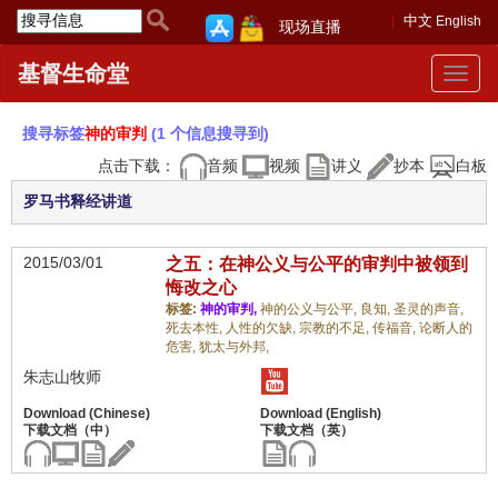
中文
English
现场直播
基督生命堂
Toggle
navigat
搜寻标签
神的审判
(1 个信息搜寻到)
点击下载：
音频
视频
讲义
抄本
白板
罗马书释经讲道
2015/03/01
之五：在神公义与公平的审判中被领到
悔改之心
标签:
神的审判,
神的公义与公平,
良知,
圣灵的声音,
死去本性,
人性的欠缺,
宗教的不足,
传福音,
论断人的
危害,
犹太与外邦,
朱志山牧师