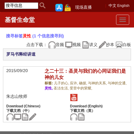
中文
English
现场直播
基督生命堂
Toggle
navigat
搜寻标签
灵性
(1 个信息搜寻到)
点击下载：
音频
视频
讲义
抄本
白板
罗马书释经讲道
2015/09/20
之二十三：圣灵与我们的心同证我们是
神的儿女
标签:
儿子的心,
应许,
确据,
与神的关系,
与神的交通,
灵性,
圣洁生活,
受苦中的荣耀,
朱志山牧师