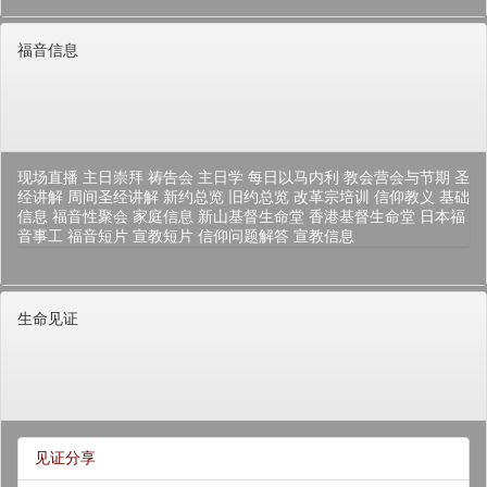
福音信息
现场直播
主日崇拜
祷告会
主日学
每日以马内利
教会营会与节期
圣
经讲解
周间圣经讲解
新约总览
旧约总览
改革宗培训
信仰教义
基础
信息
福音性聚会
家庭信息
新山基督生命堂
香港基督生命堂
日本福
音事工
福音短片
宣教短片
信仰问题解答
宣教信息
生命见证
见证分享