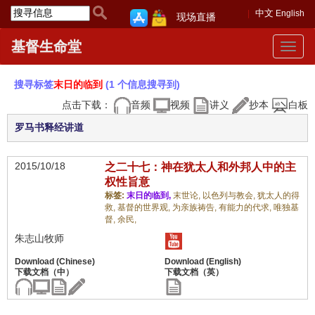
中文
English
现场直播
基督生命堂
Toggle
navigat
搜寻标签
末日的临到
(1 个信息搜寻到)
点击下载：
音频
视频
讲义
抄本
白板
罗马书释经讲道
2015/10/18
之二十七：神在犹太人和外邦人中的主
权性旨意
标签:
末日的临到,
末世论,
以色列与教会,
犹太人的得
救,
基督的世界观,
为亲族祷告,
有能力的代求,
唯独基
督,
余民,
朱志山牧师