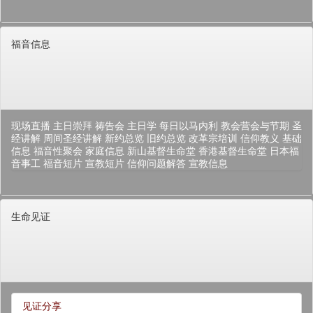
福音信息
现场直播
主日崇拜
祷告会
主日学
每日以马内利
教会营会与节期
圣
经讲解
周间圣经讲解
新约总览
旧约总览
改革宗培训
信仰教义
基础
信息
福音性聚会
家庭信息
新山基督生命堂
香港基督生命堂
日本福
音事工
福音短片
宣教短片
信仰问题解答
宣教信息
生命见证
见证分享