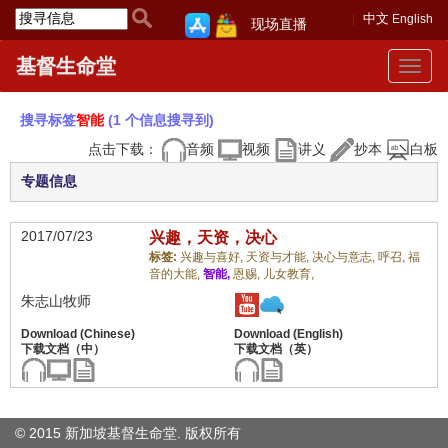
中文
English
现场直播
基督生命堂
Toggle
navigat
搜寻标签
智能
(1 个信息搜寻到)
点击下载：
音频
视频
讲义
抄本
白板
专题信息
2017/07/23
兴趣，天资，决心
标签:
兴趣与喜好,
天资与才能,
决心与意志,
呼召,
福
音的大能,
智能,
恩赐,
儿女教育,
朱志山牧师
© 2015 新加坡基督生命堂. 版权
所有