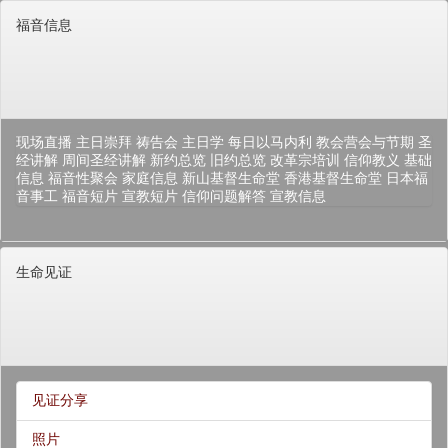
福音信息
现场直播
主日崇拜
祷告会
主日学
每日以马内利
教会营会与节期
圣
经讲解
周间圣经讲解
新约总览
旧约总览
改革宗培训
信仰教义
基础
信息
福音性聚会
家庭信息
新山基督生命堂
香港基督生命堂
日本福
音事工
福音短片
宣教短片
信仰问题解答
宣教信息
生命见证
见证分享
照片