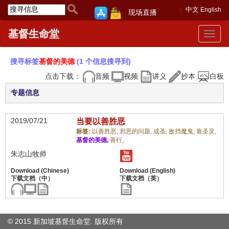
中文
English
现场直播
基督生命堂
Toggle
navigat
搜寻标签
基督的美德
(1 个信息搜寻到)
点击下载：
音频
视频
讲义
抄本
白板
专题信息
2019/07/21
当要以善胜恶
标签:
以善胜恶,
邪恶的问题,
成圣,
敌挡魔鬼,
靠圣灵,
基督的美德,
善行,
朱志山牧师
© 2015 新加坡基督生命堂. 版权
所有