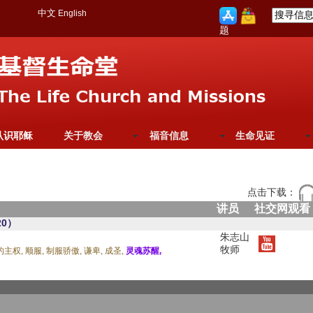
中文
English
题
认识耶稣
关于教会
福音信息
生命见证
点击下载：
讲员
社交网观看
0）
朱志山
牧师
的主权,
顺服,
制服骄傲,
谦卑,
成圣,
灵魂苏醒,