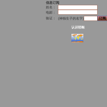
信息订阅
姓名：
电邮：
验证：
(神独生子的名字)
认识耶稣