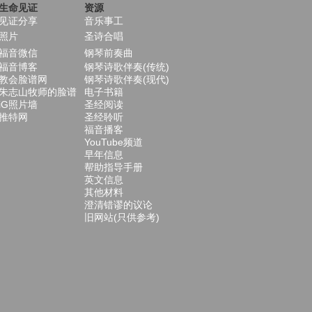
生命见证
资源
见证分享
音乐事工
照片
圣诗合唱
福音微信
钢琴前奏曲
福音博客
钢琴诗歌伴奏(传统)
教会脸谱网
钢琴诗歌伴奏(现代)
朱志山牧师的脸谱
电子书籍
iG照片墙
圣经阅读
推特网
圣经聆听
福音播客
YouTube频道
早年信息
帮助指导手册
英文信息
其他材料
澄清错谬的议论
旧网站(只供参考)