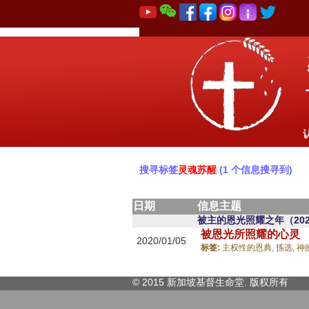
搜寻标签
灵魂苏醒
(1 个信息搜寻到)
日期
信息主题
被主的恩光照耀之年（202
被恩光所照耀的心灵
2020/01/05
标签:
主权性的恩典,
拣选,
神
© 2015 新加坡基督生命堂. 版权
所有