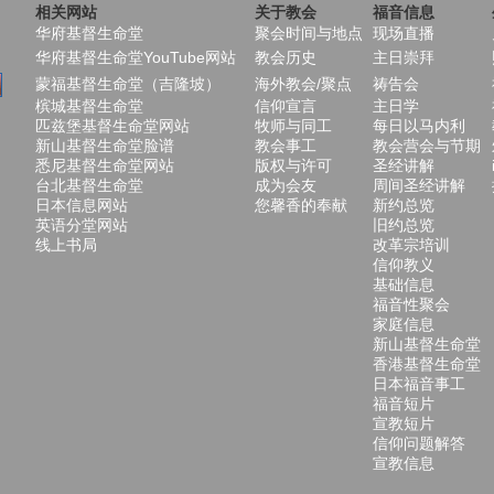
相关网站
关于教会
福音信息
华府基督生命堂
聚会时间与地点
现场直播
华府基督生命堂YouTube网站
教会历史
主日崇拜
蒙福基督生命堂（吉隆坡）
海外教会/聚点
祷告会
槟城基督生命堂
信仰宣言
主日学
匹兹堡基督生命堂网站
牧师与同工
每日以马内利
新山基督生命堂脸谱
教会事工
教会营会与节期
悉尼基督生命堂网站
版权与许可
圣经讲解
台北基督生命堂
成为会友
周间圣经讲解
日本信息网站
您馨香的奉献
新约总览
英语分堂网站
旧约总览
线上书局
改革宗培训
信仰教义
基础信息
福音性聚会
家庭信息
新山基督生命堂
香港基督生命堂
日本福音事工
福音短片
宣教短片
信仰问题解答
宣教信息