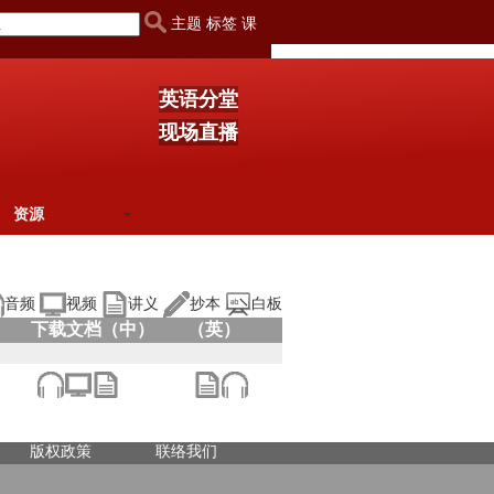
主题 标签 课
英语分堂
现场直播
资源
音频
视频
讲义
抄本
白板
下载文档（中）
（英）
版权政策
联络我们