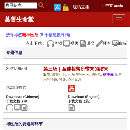
中文
English
现场直播
基督生命堂
Toggle
navigat
搜寻标签
精神医治
(5 个信息搜寻到)
点击下载：
音频
视频
讲义
抄本
白板
专题信息
2021/08/08
第三场｜圣徒相聚所带来的结果
标签:
肢体生活,
相爱与合一,
心理医治,
精神医治,
喜
乐的秘诀,
独处,
心怀意念,
朱志山牧师
得医治的要道与环节