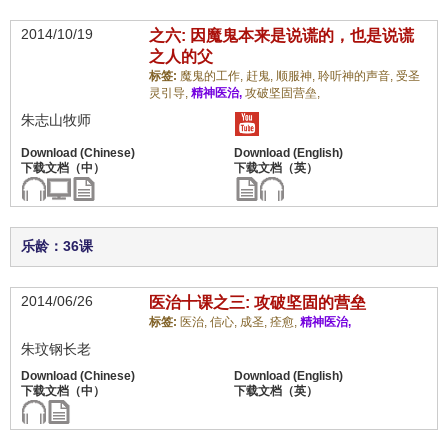
2014/10/19
之六: 因魔鬼本来是说谎的，也是说谎
之人的父
标签:
魔鬼的工作,
赶鬼,
顺服神,
聆听神的声音,
受圣
灵引导,
精神医治,
攻破坚固营垒,
朱志山牧师
乐龄：36课
2014/06/26
医治十课之三: 攻破坚固的营垒
标签:
医治,
信心,
成圣,
痊愈,
精神医治,
朱玟钢长老