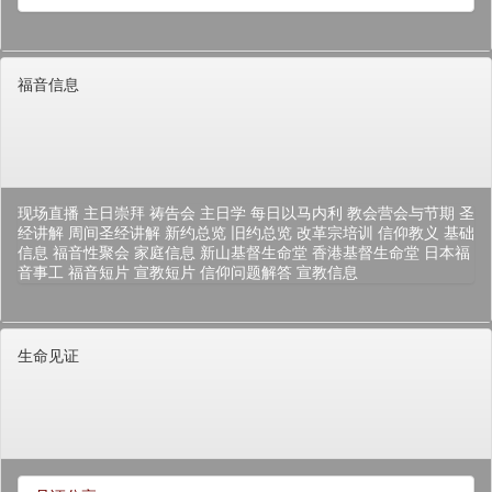
福音信息
现场直播
主日崇拜
祷告会
主日学
每日以马内利
教会营会与节期
圣
经讲解
周间圣经讲解
新约总览
旧约总览
改革宗培训
信仰教义
基础
信息
福音性聚会
家庭信息
新山基督生命堂
香港基督生命堂
日本福
音事工
福音短片
宣教短片
信仰问题解答
宣教信息
生命见证