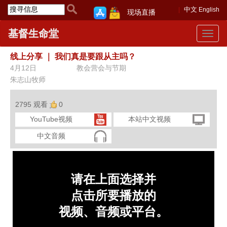
中文
English
现场直播
基督生命堂
Toggle
navigat
线上分享
｜
我们真是要跟从主吗？
4月12日
教会营会与节期
朱志山牧师
2795 观看
0
YouTube视频
本站中文视频
中文音频