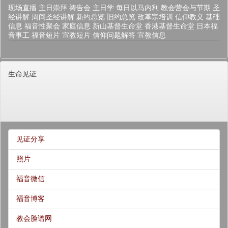
现场直播
主日崇拜
祷告会
主日学
每日以马内利
教会营会与节期
圣
经讲解
周间圣经讲解
新约总览
旧约总览
改革宗培训
信仰教义
基础
信息
福音性聚会
家庭信息
新山基督生命堂
香港基督生命堂
日本福
音事工
福音短片
宣教短片
信仰问题解答
宣教信息
生命见证
见证分享
照片
福音微信
福音博客
教会脸谱网