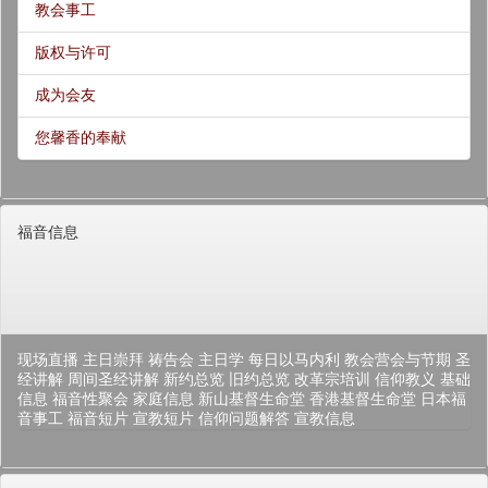
教会事工
版权与许可
成为会友
您馨香的奉献
福音信息
现场直播
主日崇拜
祷告会
主日学
每日以马内利
教会营会与节期
圣
经讲解
周间圣经讲解
新约总览
旧约总览
改革宗培训
信仰教义
基础
信息
福音性聚会
家庭信息
新山基督生命堂
香港基督生命堂
日本福
音事工
福音短片
宣教短片
信仰问题解答
宣教信息