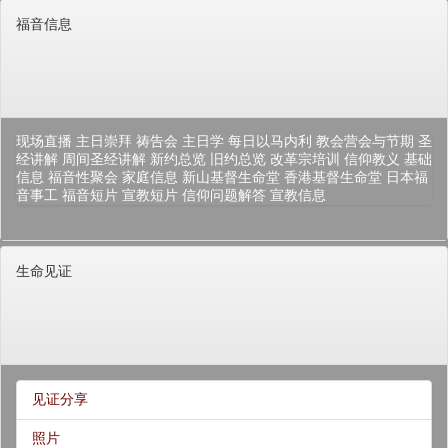
福音信息
现场直播
主日崇拜
祷告会
主日学
每日以马内利
教会营会与节期
圣
经讲解
周间圣经讲解
新约总览
旧约总览
改革宗培训
信仰教义
基础
信息
福音性聚会
家庭信息
新山基督生命堂
香港基督生命堂
日本福
音事工
福音短片
宣教短片
信仰问题解答
宣教信息
生命见证
见证分享
照片