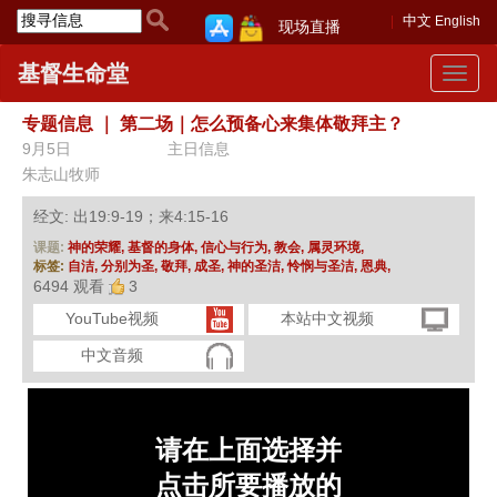
中文
English
现场直播
基督生命堂
Toggle
navigat
专题信息
｜
第二场｜怎么预备心来集体敬拜主？
9月5日
主日信息
朱志山牧师
经文: 出19:9-19；来4:15-16
课题:
神的荣耀,
基督的身体,
信心与行为,
教会,
属灵环境,
标签:
自洁,
分别为圣,
敬拜,
成圣,
神的圣洁,
怜悯与圣洁,
恩典,
6494 观看
3
YouTube视频
本站中文视频
中文音频