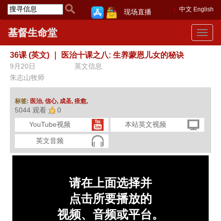
中文
English
现场直播
基督生命堂
Toggle
navigat
36课 (英文)
｜
医治十课之八: 生养蒙恩儿女的秘诀
9月20日
英文信息
朱志山牧师
标签:
医治,
信心,
成圣,
痊愈,
5044 观看
0
YouTube视频
本站英文视频
英文音频