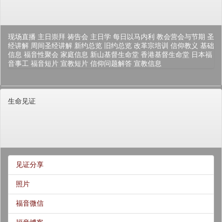
现场直播
主日崇拜
祷告会
主日学
每日以马内利
教会营会与节期
圣
经讲解
周间圣经讲解
新约总览
旧约总览
改革宗培训
信仰教义
基础
信息
福音性聚会
家庭信息
新山基督生命堂
香港基督生命堂
日本福
音事工
福音短片
宣教短片
信仰问题解答
宣教信息
生命见证
见证分享
照片
福音微信