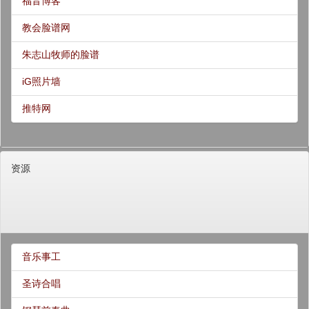
福音博客
教会脸谱网
朱志山牧师的脸谱
iG照片墙
推特网
资源
音乐事工
圣诗合唱