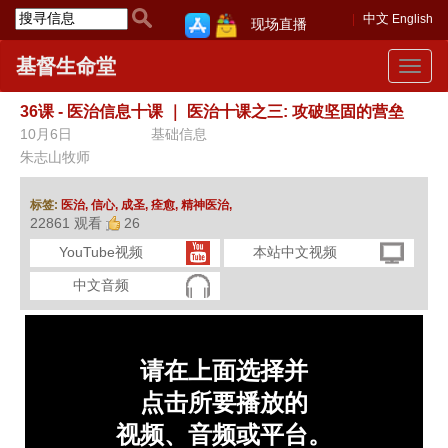
中文
English
现场直播
基督生命堂
Toggle
navigat
36课 - 医治信息十课
｜
医治十课之三: 攻破坚固的营垒
10月6日
基础信息
朱志山牧师
标签:
医治,
信心,
成圣,
痊愈,
精神医治,
22861 观看
26
YouTube视频
本站中文视频
中文音频