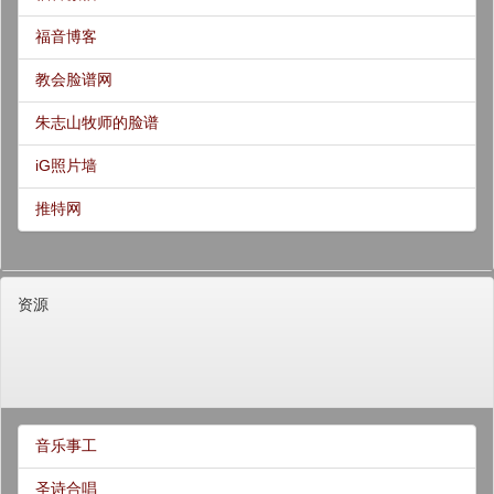
福音博客
教会脸谱网
朱志山牧师的脸谱
iG照片墙
推特网
资源
音乐事工
圣诗合唱