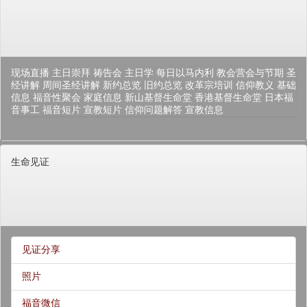
现场直播
主日崇拜
祷告会
主日学
每日以马内利
教会营会与节期
圣
经讲解
周间圣经讲解
新约总览
旧约总览
改革宗培训
信仰教义
基础
信息
福音性聚会
家庭信息
新山基督生命堂
香港基督生命堂
日本福
音事工
福音短片
宣教短片
信仰问题解答
宣教信息
生命见证
见证分享
照片
福音微信