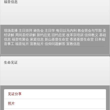
福音信息
现场直播
主日崇拜
祷告会
主日学
每日以马内利
教会营会与节期
圣
经讲解
周间圣经讲解
新约总览
旧约总览
改革宗培训
信仰教义
基础
信息
福音性聚会
家庭信息
新山基督生命堂
香港基督生命堂
日本福
音事工
福音短片
宣教短片
信仰问题解答
宣教信息
生命见证
见证分享
照片