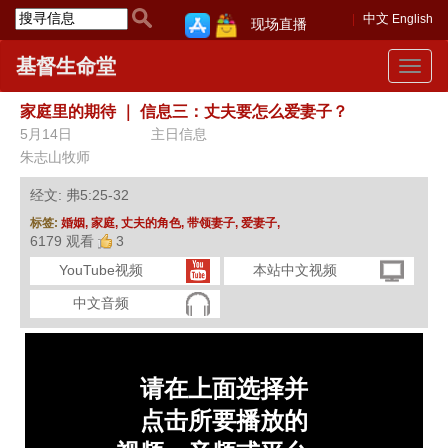
中文
English
现场直播
基督生命堂
Toggle
navigat
家庭里的期待
｜
信息三：丈夫要怎么爱妻子？
5月14日
主日信息
朱志山牧师
经文: 弗5:25-32
标签:
婚姻,
家庭,
丈夫的角色,
带领妻子,
爱妻子,
6179 观看
3
YouTube视频
本站中文视频
中文音频