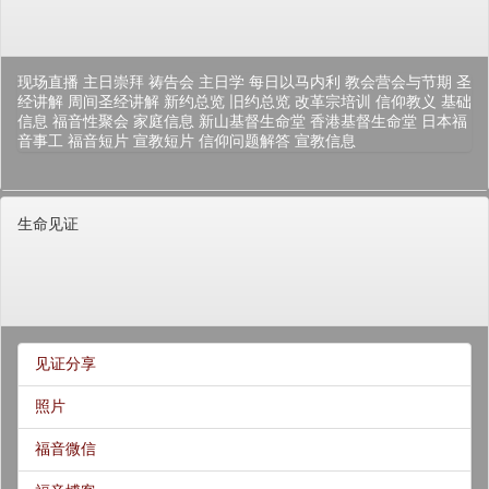
现场直播
主日崇拜
祷告会
主日学
每日以马内利
教会营会与节期
圣
经讲解
周间圣经讲解
新约总览
旧约总览
改革宗培训
信仰教义
基础
信息
福音性聚会
家庭信息
新山基督生命堂
香港基督生命堂
日本福
音事工
福音短片
宣教短片
信仰问题解答
宣教信息
生命见证
见证分享
照片
福音微信