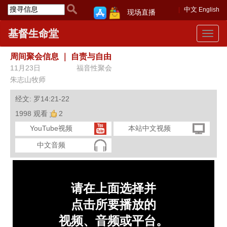
中文
English
现场直播
基督生命堂
Toggle
navigat
周间聚会信息
｜
自责与自由
11月23日
福音性聚会
朱志山牧师
经文: 罗14:21-22
1998 观看
2
YouTube视频
本站中文视频
中文音频