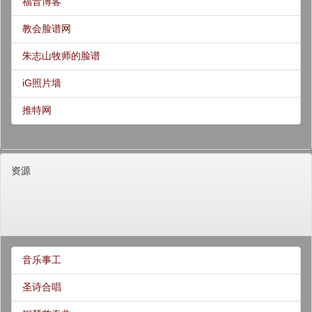
福音博客
教会脸谱网
朱志山牧师的脸谱
iG照片墙
推特网
资源
音乐事工
圣诗合唱