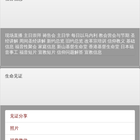
现场直播
主日崇拜
祷告会
主日学
每日以马内利
教会营会与节期
圣
经讲解
周间圣经讲解
新约总览
旧约总览
改革宗培训
信仰教义
基础
信息
福音性聚会
家庭信息
新山基督生命堂
香港基督生命堂
日本福
音事工
福音短片
宣教短片
信仰问题解答
宣教信息
生命见证
见证分享
照片