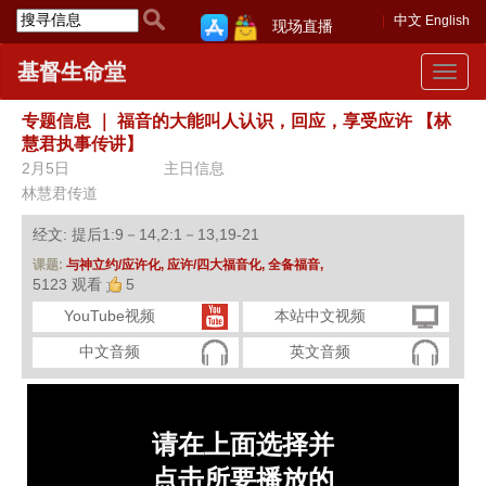
中文
English
现场直播
基督生命堂
Toggle
navigat
专题信息
｜
福音的大能叫人认识，回应，享受应许 【林
慧君执事传讲】
2月5日
主日信息
林慧君传道
经文: 提后1:9－14,2:1－13,19-21
课题:
与神立约/应许化,
应许/四大福音化,
全备福音,
5123 观看
5
YouTube视频
本站中文视频
中文音频
英文音频