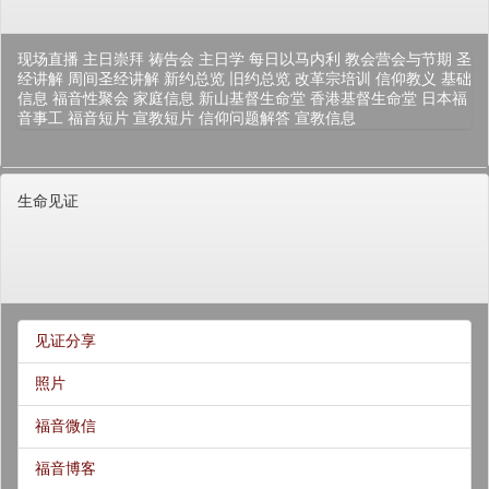
现场直播
主日崇拜
祷告会
主日学
每日以马内利
教会营会与节期
圣
经讲解
周间圣经讲解
新约总览
旧约总览
改革宗培训
信仰教义
基础
信息
福音性聚会
家庭信息
新山基督生命堂
香港基督生命堂
日本福
音事工
福音短片
宣教短片
信仰问题解答
宣教信息
生命见证
见证分享
照片
福音微信
福音博客