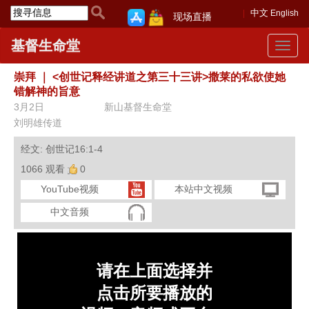
中文
English
现场直播
基督生命堂
Toggle
navigat
崇拜
｜
<创世记释经讲道之第三十三讲>撒莱的私欲使她
错解神的旨意
3月2日
新山基督生命堂
刘明雄传道
经文: 创世记16:1-4
1066 观看
0
YouTube视频
本站中文视频
中文音频