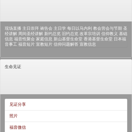
现场直播
主日崇拜
祷告会
主日学
每日以马内利
教会营会与节期
圣
经讲解
周间圣经讲解
新约总览
旧约总览
改革宗培训
信仰教义
基础
信息
福音性聚会
家庭信息
新山基督生命堂
香港基督生命堂
日本福
音事工
福音短片
宣教短片
信仰问题解答
宣教信息
生命见证
见证分享
照片
福音微信