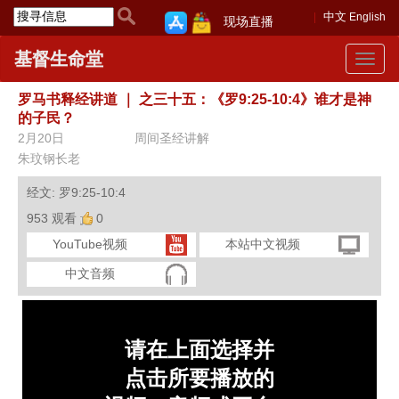
中文
English
现场直播
基督生命堂
Toggle
navigat
罗马书释经讲道
｜
之三十五：《罗9:25-10:4》谁才是神
的子民？
2月20日
周间圣经讲解
朱玟钢长老
经文: 罗9:25-10:4
953 观看
0
YouTube视频
本站中文视频
中文音频