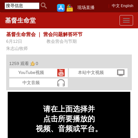
中文
English
现场直播
基督生命堂
Toggle
navigat
基督生命营会
｜
营会问题解答环节
6月12日
教会营会与节期
朱志山牧师
1259 观看
0
YouTube视频
本站中文视频
中文音频