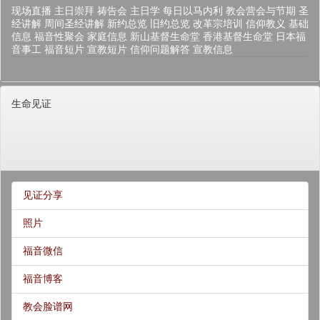
现场直播
主日崇拜
祷告会
主日学
每日以马内利
教会营会与节期
圣
经讲解
周间圣经讲解
新约总览
旧约总览
改革宗培训
信仰教义
基础
信息
福音性聚会
家庭信息
新山基督生命堂
香港基督生命堂
日本福
音事工
福音短片
宣教短片
信仰问题解答
宣教信息
生命见证
见证分享
照片
福音微信
福音博客
教会脸谱网