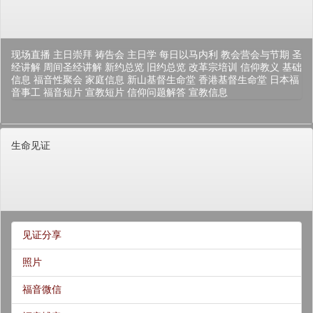
现场直播
主日崇拜
祷告会
主日学
每日以马内利
教会营会与节期
圣
经讲解
周间圣经讲解
新约总览
旧约总览
改革宗培训
信仰教义
基础
信息
福音性聚会
家庭信息
新山基督生命堂
香港基督生命堂
日本福
音事工
福音短片
宣教短片
信仰问题解答
宣教信息
生命见证
见证分享
照片
福音微信