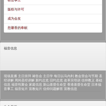
版权与许可
成为会友
您馨香的奉献
福音信息
现场直播
主日崇拜
祷告会
主日学
每日以马内利
教会营会与节期
圣
经讲解
周间圣经讲解
新约总览
旧约总览
改革宗培训
信仰教义
基础
信息
福音性聚会
家庭信息
新山基督生命堂
香港基督生命堂
日本福
音事工
福音短片
宣教短片
信仰问题解答
宣教信息