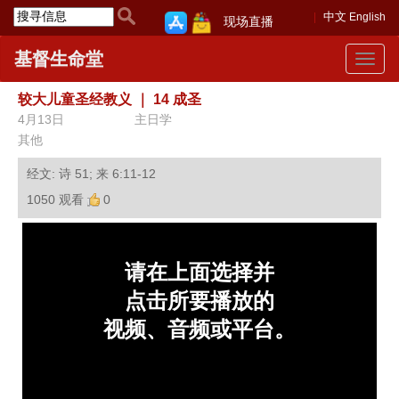
中文
English
现场直播
基督生命堂
Toggle
navigat
较大儿童圣经教义
｜
14 成圣
4月13日
主日学
其他
经文: 诗 51; 来 6:11-12
1050 观看
0