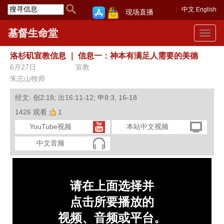
中文
English
现场直播
基督生命堂
Toggle
navigat
洛杉矶宣教信息
｜
信息一：神本有满足人需要的美德
6月27日
宣教
朱志山牧师
经文: 创2:18; 出16:11-12; 申8:3, 16-18
1426 观看
1
YouTube视频
本站中文视频
中文音频