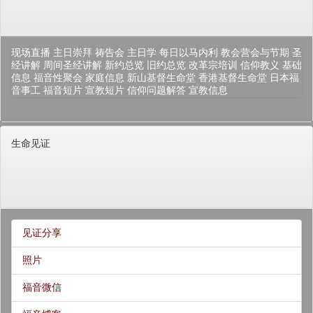
现场直播
主日崇拜
祷告会
主日学
每日以马内利
教会营会与节期
圣
经讲解
周间圣经讲解
新约总览
旧约总览
改革宗培训
信仰教义
基础
信息
福音性聚会
家庭信息
新山基督生命堂
香港基督生命堂
日本福
音事工
福音短片
宣教短片
信仰问题解答
宣教信息
生命见证
见证分享
照片
福音微信