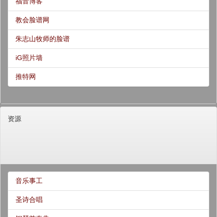
福音博客
教会脸谱网
朱志山牧师的脸谱
iG照片墙
推特网
资源
音乐事工
圣诗合唱