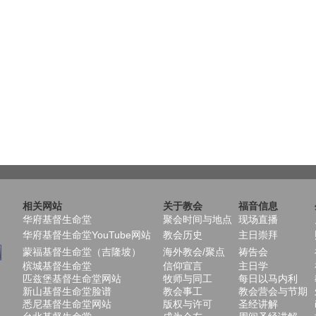
相关网站
关于教会
福音信息
华府基督生命堂
聚会时间与地点
现场直播
华府基督生命堂YouTube网站
教会历史
主日崇拜
蒙福基督生命堂（吉隆坡）
海外教会/聚点
祷告会
槟城基督生命堂
信仰宣言
主日学
匹兹堡基督生命堂网站
牧师与同工
每日以马内利
新山基督生命堂脸谱
教会事工
教会营会与节期
悉尼基督生命堂网站
版权与许可
圣经讲解