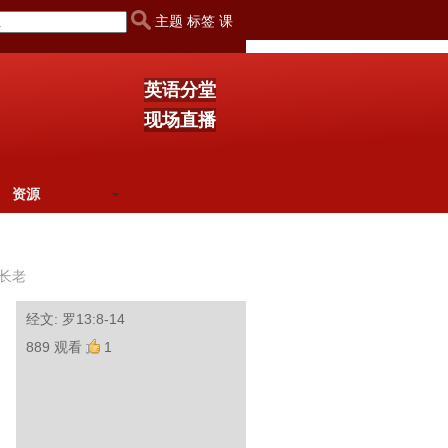
主题 标签 课
英语分堂
现场直播
资源
长老
经文: 罗13:8-14
889 观看
1