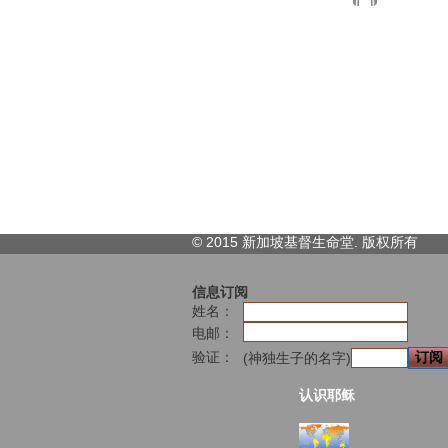
© 2015 新加坡基督生命堂. 版权
所有
信息订阅
姓名：
电邮：
验证：
(神独生子的名字)
认识耶稣