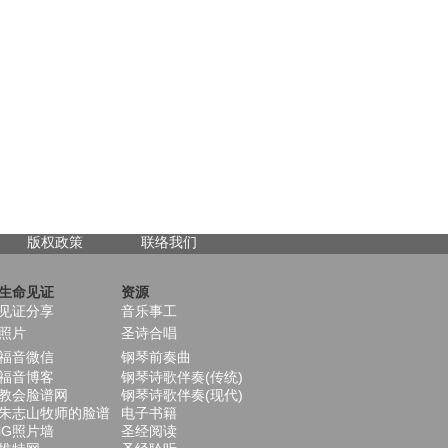
版权政策
联络我们
生命见证
资源
见证分享
音乐事工
照片
圣诗合唱
福音微信
钢琴前奏曲
福音博客
钢琴诗歌伴奏(传统)
教会脸谱网
钢琴诗歌伴奏(现代)
朱志山牧师的脸谱
电子书籍
iG照片墙
圣经阅读