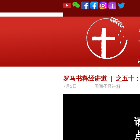
罗马书释经讲道
｜
之五十：
7月3日
周间圣经讲解