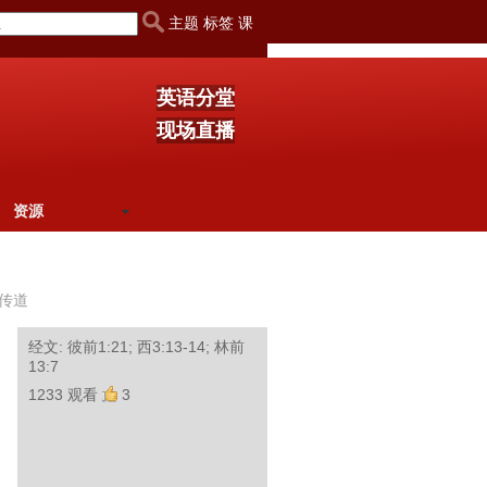
主题 标签 课
英语分堂
现场直播
资源
传道
经文: 彼前1:21; 西3:13-14; 林前
13:7
1233 观看
3