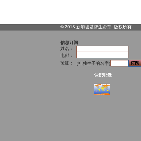
© 2015 新加坡基督生命堂. 版权
所有
信息订阅
姓名：
电邮：
验证：
(神独生子的名字)
认识耶稣