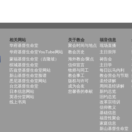
相关网站
关于教会
福音信息
华府基督生命堂
聚会时间与地点
现场直播
华府基督生命堂YouTube网站
教会历史
主日崇拜
蒙福基督生命堂（吉隆坡）
海外教会/聚点
祷告会
槟城基督生命堂
信仰宣言
主日学
匹兹堡基督生命堂网站
牧师与同工
每日以马内利
新山基督生命堂脸谱
教会事工
教会营会与节期
悉尼基督生命堂网站
版权与许可
圣经讲解
台北基督生命堂
成为会友
周间圣经讲解
日本信息网站
您馨香的奉献
新约总览
英语分堂网站
旧约总览
线上书局
改革宗培训
信仰教义
基础信息
福音性聚会
家庭信息
新山基督生命堂