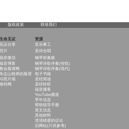
版权政策
联络我们
生命见证
资源
见证分享
音乐事工
照片
圣诗合唱
福音微信
钢琴前奏曲
福音博客
钢琴诗歌伴奏(传统)
教会脸谱网
钢琴诗歌伴奏(现代)
朱志山牧师的脸谱
电子书籍
iG照片墙
圣经阅读
推特网
圣经聆听
福音播客
YouTube频道
早年信息
帮助指导手册
英文信息
其他材料
澄清错谬的议论
旧网站(只供参考)