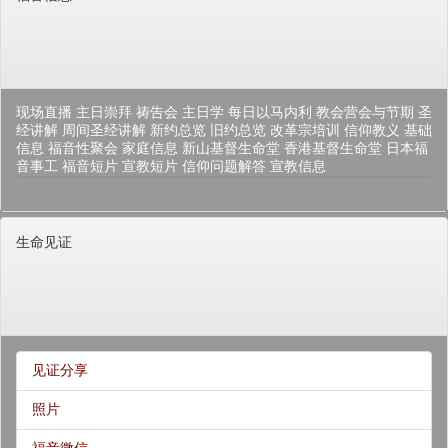
现场直播
主日崇拜
祷告会
主日学
每日以马内利
教会营会与节期
圣
经讲解
周间圣经讲解
新约总览
旧约总览
改革宗培训
信仰教义
基础
信息
福音性聚会
家庭信息
新山基督生命堂
香港基督生命堂
日本福
音事工
福音短片
宣教短片
信仰问题解答
宣教信息
生命见证
见证分享
照片
福音微信