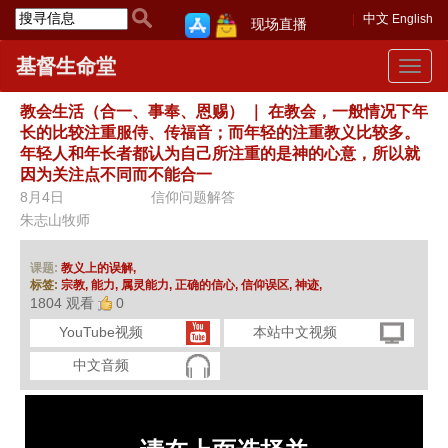
中文
English
现场直播
基督生命堂
Toggle
navigat
教会生活（合一、事奉、恩赐）
｜
在教会，一般情况下年
长的比较注重服侍、传福音；而年轻的注重教义比较多。
年轻人和年长者都认为自己所注重的是神的心意，所以就
因为关注点不同而不能合一
8月4日
信仰问题解答
朱志山牧师
课题:
教义上的误解,
标签:
宗教,
能力,
属灵能力,
正确的信心,
信仰误区,
神迹,
1804 观看
0
YouTube视频
本站中文视频
中文音频