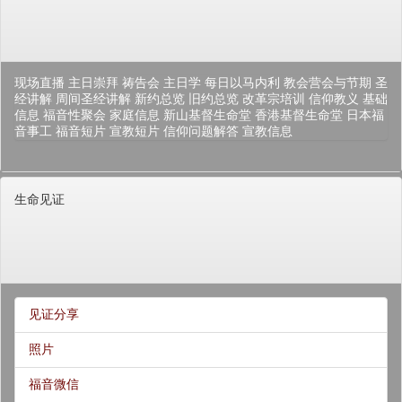
现场直播
主日崇拜
祷告会
主日学
每日以马内利
教会营会与节期
圣
经讲解
周间圣经讲解
新约总览
旧约总览
改革宗培训
信仰教义
基础
信息
福音性聚会
家庭信息
新山基督生命堂
香港基督生命堂
日本福
音事工
福音短片
宣教短片
信仰问题解答
宣教信息
生命见证
见证分享
照片
福音微信