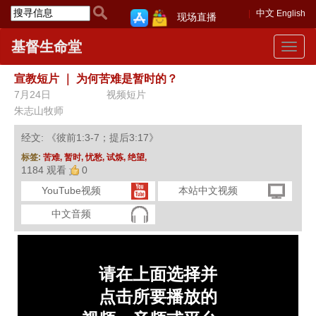
中文
English
现场直播
基督生命堂
Toggle
navigat
宣教短片
｜
为何苦难是暂时的？
7月24日
视频短片
朱志山牧师
经文: 《彼前1:3-7；提后3:17》
标签:
苦难,
暂时,
忧愁,
试炼,
绝望,
1184 观看
0
YouTube视频
本站中文视频
中文音频