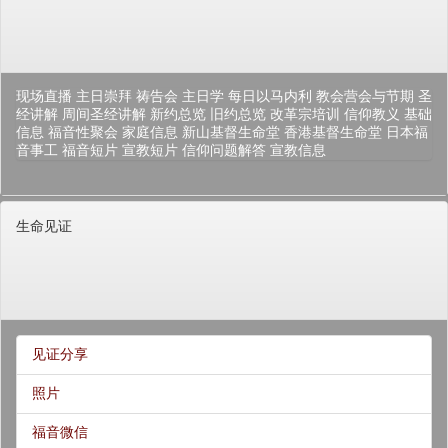
现场直播
主日崇拜
祷告会
主日学
每日以马内利
教会营会与节期
圣
经讲解
周间圣经讲解
新约总览
旧约总览
改革宗培训
信仰教义
基础
信息
福音性聚会
家庭信息
新山基督生命堂
香港基督生命堂
日本福
音事工
福音短片
宣教短片
信仰问题解答
宣教信息
生命见证
见证分享
照片
福音微信