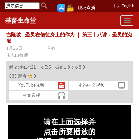
中文
English
现场直播
基督生命堂
Toggle
navigat
吉隆坡 - 圣灵在信徒身上的作为
｜
第三十八讲：圣灵的浇
灌
1月26日
宣教
朱志山牧师
经文: 约14:21；罗5:5；彼前1:8；罗8:9
639 观看
0
YouTube视频
本站中文视频
中文音频