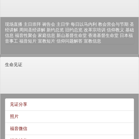
现场直播
主日崇拜
祷告会
主日学
每日以马内利
教会营会与节期
圣
经讲解
周间圣经讲解
新约总览
旧约总览
改革宗培训
信仰教义
基础
信息
福音性聚会
家庭信息
新山基督生命堂
香港基督生命堂
日本福
音事工
福音短片
宣教短片
信仰问题解答
宣教信息
生命见证
见证分享
照片
福音微信