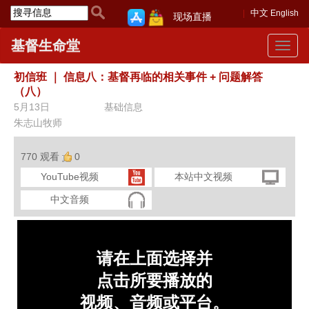
中文
English
现场直播
基督生命堂
Toggle
navigat
初信班
｜
信息八：基督再临的相关事件 + 问题解答
（八）
5月13日
基础信息
朱志山牧师
770 观看
0
YouTube视频
本站中文视频
中文音频