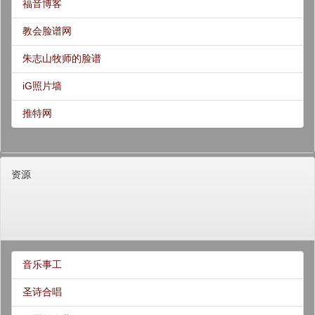
福音博客
教会脸谱网
朱志山牧师的脸谱
iG照片墙
推特网
资源
音乐事工
圣诗合唱