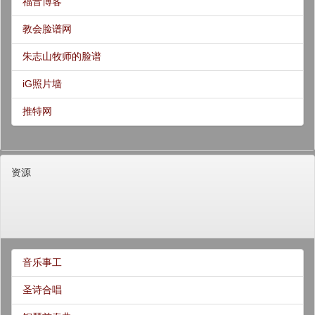
福音博客
教会脸谱网
朱志山牧师的脸谱
iG照片墙
推特网
资源
音乐事工
圣诗合唱