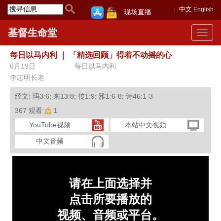
中文
English
现场直播
基督生命堂
Toggle
navigat
每日以马内利
｜
「精选回顾」得着不动摇的心
6月19日
每日以马内利
李志明长老
经文: 玛3:6; 来13:8; 传1:9; 雅1:6-8; 诗46:1-3
367 观看
1
YouTube视频
本站中文视频
中文音频