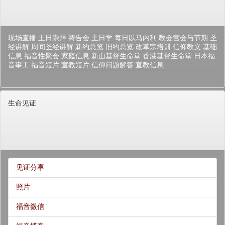
现场直播
主日崇拜
祷告会
主日学
每日以马内利
教会营会与节期
圣
经讲解
周间圣经讲解
新约总览
旧约总览
改革宗培训
信仰教义
基础
信息
福音性聚会
家庭信息
新山基督生命堂
香港基督生命堂
日本福
音事工
福音短片
宣教短片
信仰问题解答
宣教信息
生命见证
见证分享
照片
福音微信