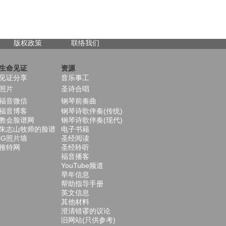
版权政策
联络我们
生命见证
资源
见证分享
音乐事工
照片
圣诗合唱
福音微信
钢琴前奏曲
福音博客
钢琴诗歌伴奏(传统)
教会脸谱网
钢琴诗歌伴奏(现代)
朱志山牧师的脸谱
电子书籍
iG照片墙
圣经阅读
推特网
圣经聆听
福音播客
YouTube频道
早年信息
帮助指导手册
英文信息
其他材料
澄清错谬的议论
旧网站(只供参考)