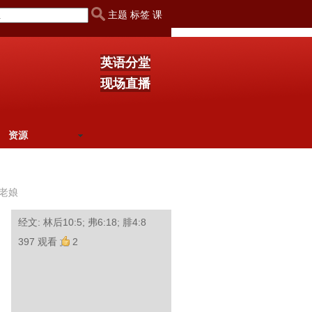
主题 标签 课
英语分堂
现场直播
资源
老娘
经文: 林后10:5; 弗6:18; 腓4:8
397 观看
2