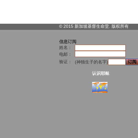
© 2015 新加坡基督生命堂. 版权
所有
信息订阅
姓名：
电邮：
验证：
(神独生子的名字)
认识耶稣