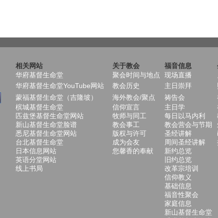
相关网站
关于教会
福音信息
华府基督生命堂
聚会时间与地点
现场直播
华府基督生命堂YouTube网站
教会历史
主日崇拜
蒙福基督生命堂（吉隆坡）
海外教会/聚点
祷告会
槟城基督生命堂
信仰宣言
主日学
匹兹堡基督生命堂网站
牧师与同工
每日以马内利
新山基督生命堂脸谱
教会事工
教会营会与节期
悉尼基督生命堂网站
版权与许可
圣经讲解
台北基督生命堂
成为会友
周间圣经讲解
日本信息网站
您馨香的奉献
新约总览
英语分堂网站
旧约总览
线上书局
改革宗培训
信仰教义
基础信息
福音性聚会
家庭信息
新山基督生命堂