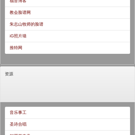
福音博客
教会脸谱网
朱志山牧师的脸谱
iG照片墙
推特网
资源
音乐事工
圣诗合唱