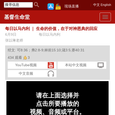
中文
English
现场直播
基督生命堂
Toggle
navigat
每日以马内利
｜
生命的价值，在于对神恩典的回应
6月9日
每日以马内利
张以琳老师
经文: 可8:36；弗2:8-9;林前15:10;箴3:5;赛40:31
434 观看
3
YouTube视频
本站中文视频
中文音频