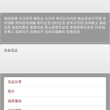
现场直播
主日崇拜
祷告会
主日学
每日以马内利
教会营会与节期
圣
经讲解
周间圣经讲解
新约总览
旧约总览
改革宗培训
信仰教义
基础
信息
福音性聚会
家庭信息
新山基督生命堂
香港基督生命堂
日本福
音事工
福音短片
宣教短片
信仰问题解答
宣教信息
生命见证
见证分享
照片
福音微信