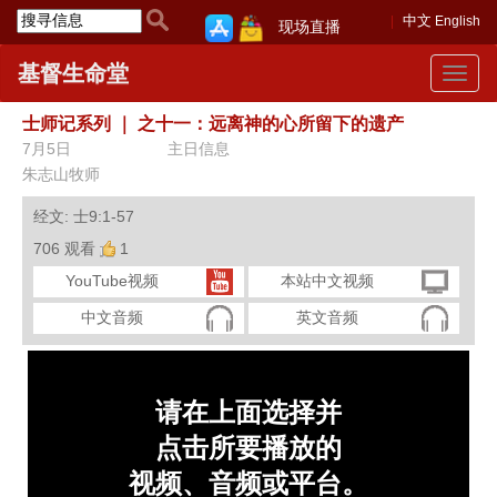
中文
English
现场直播
基督生命堂
Toggle
navigat
士师记系列
｜
之十一：远离神的心所留下的遗产
7月5日
主日信息
朱志山牧师
经文: 士9:1-57
706 观看
1
YouTube视频
本站中文视频
中文音频
英文音频