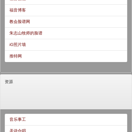
福音博客
教会脸谱网
朱志山牧师的脸谱
iG照片墙
推特网
资源
音乐事工
圣诗合唱