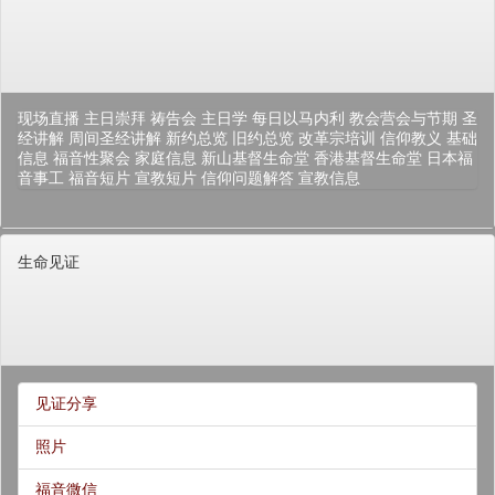
现场直播
主日崇拜
祷告会
主日学
每日以马内利
教会营会与节期
圣
经讲解
周间圣经讲解
新约总览
旧约总览
改革宗培训
信仰教义
基础
信息
福音性聚会
家庭信息
新山基督生命堂
香港基督生命堂
日本福
音事工
福音短片
宣教短片
信仰问题解答
宣教信息
生命见证
见证分享
照片
福音微信