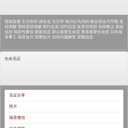
现场直播
主日崇拜
祷告会
主日学
每日以马内利
教会营会与节期
圣
经讲解
周间圣经讲解
新约总览
旧约总览
改革宗培训
信仰教义
基础
信息
福音性聚会
家庭信息
新山基督生命堂
香港基督生命堂
日本福
音事工
福音短片
宣教短片
信仰问题解答
宣教信息
生命见证
见证分享
照片
福音微信