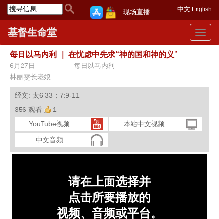
中文
English
现场直播
基督生命堂
Toggle
navigat
每日以马内利
｜
在忧虑中先求“神的国和神的义”
6月27日
每日以马内利
林丽雯长老娘
经文: 太6:33；7:9-11
356 观看
1
YouTube视频
本站中文视频
中文音频