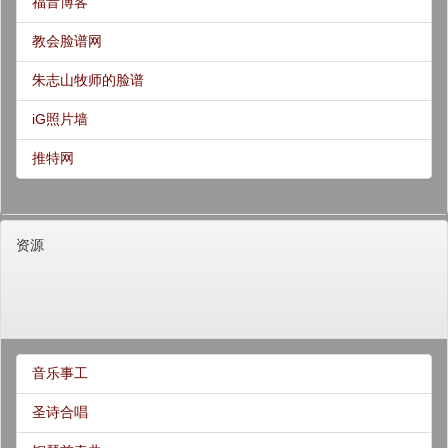
福音博客
教会脸谱网
朱志山牧师的脸谱
iG照片墙
推特网
资源
音乐事工
圣诗合唱