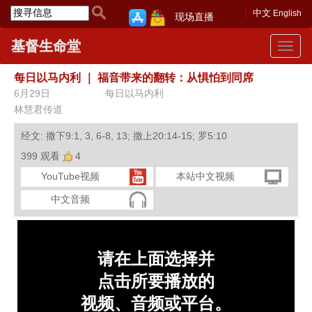
中文
English
现场直播
基督生命堂
Toggle
navigat
每日以马内利
｜
福音带来的翻转：从惧怕到同席
6月29日
每日以马内利
林慧君传道
经文: 撒下9:1, 3, 6-8, 13; 撒上20:14-15; 罗5:10
399 观看
4
YouTube视频
本站中文视频
中文音频