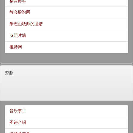
福音博客
教会脸谱网
朱志山牧师的脸谱
iG照片墙
推特网
资源
音乐事工
圣诗合唱