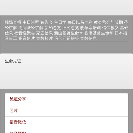
现场直播
主日崇拜
祷告会
主日学
每日以马内利
教会营会与节期
圣
经讲解
周间圣经讲解
新约总览
旧约总览
改革宗培训
信仰教义
基础
信息
福音性聚会
家庭信息
新山基督生命堂
香港基督生命堂
日本福
音事工
福音短片
宣教短片
信仰问题解答
宣教信息
生命见证
见证分享
照片
福音微信